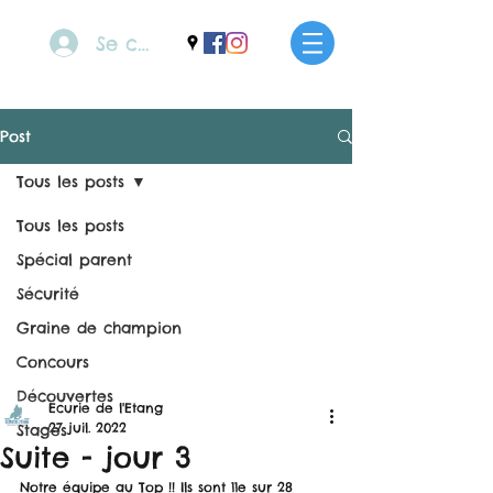
Se connecter
Post
Tous les posts
Tous les posts
Spécial parent
Sécurité
Graine de champion
Concours
Découvertes
Ecurie de l'Etang
27 juil. 2022
Stages
Suite - jour 3
Notre équipe au Top !! Ils sont 11e sur 28 