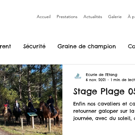
Accueil
Prestations
Actualités
Galerie
À p
rent
Sécurité
Graine de champion
Co
Ecurie de l'Etang
6 nov. 2021
1 min de lec
Stage Plage 05.
Enfin nos cavaliers et c
retourner galoper sur la
journée, avec du soleil,
la...