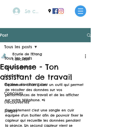
Se connecter
Post
Tous les posts
Ecurie de l'Etang
Tous les posts
1 déc. 2019
Equisense - Ton
Spécial parent
assistant de travail
Sécurité
Graine de champion
Equisense Motion S c'est un outil qui permet 
de récolter des données sur vos 
Concours
performances de travail et de les afficher 
sur votre téléphone. 📲
Découvertes
Concrètement c'est une sangle en cuir 
Stages
équipée d'un boitier afin de pouvoir fixer le 
capteur qui recueille les données pendant 
la séance. Un second capteur vient se 