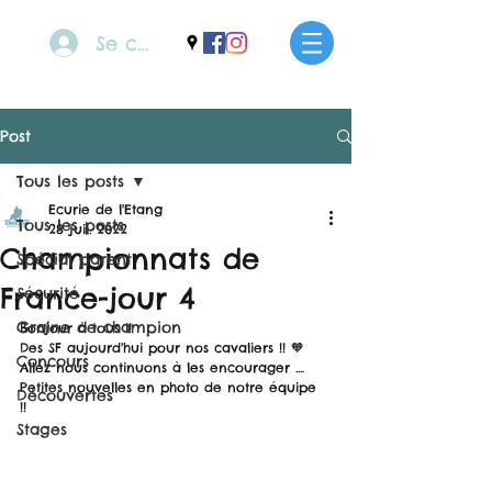
Se connecter
Post
Tous les posts
Ecurie de l'Etang
Tous les posts
28 juil. 2022
Championnats de
Spécial parent
France-jour 4
Sécurité
Graine de champion
Bonjour à tous !!
Des SF aujourd'hui pour nos cavaliers !! 🧡
Concours
Allez nous continuons à les encourager ....
Petites nouvelles en photo de notre équipe 
Découvertes
!! 
Stages