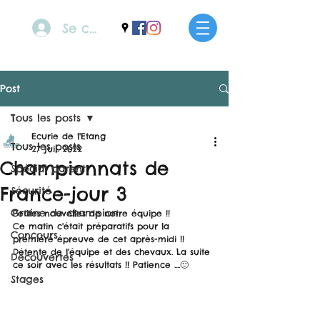
Se connecter
Post
Tous les posts
Ecurie de l'Etang
Tous les posts
27 juil. 2022
Championnats de
Spécial parent
France-jour 3
Sécurité
Graine de champion
Petites nouvelles de notre équipe !!
Ce matin c'était préparatifs pour la 
Concours
première épreuve de cet après-midi !! 
Détente de l'équipe et des chevaux. La suite 
Découvertes
ce soir avec les résultats !! Patience ....🙂
Stages