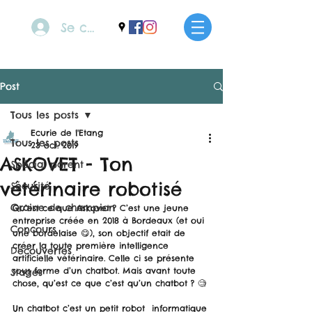
Se connecter
Post
Tous les posts
Ecurie de l'Etang
Tous les posts
23 oct. 2019
ASKOVET - Ton
Spécial parent
vétérinaire robotisé
Sécurité
Graine de champion
Qu’est ce que Askovet ? C’est une jeune 
entreprise créée en 2018 à Bordeaux (et oui 
Concours
une bordelaise 😋), son objectif etait de 
créer la toute première intelligence 
Découvertes
artificielle vétérinaire. Celle ci se présente 
sous forme d’un chatbot. Mais avant toute 
Stages
chose, qu’est ce que c’est qu’un chatbot ? 🧐
Un chatbot c’est un petit robot  informatique 