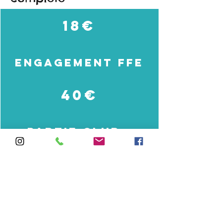
18€
Engagement FFE
40€
Partie club -
Coatching +
Transport
58€